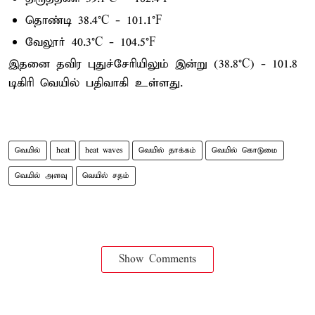
தொண்டி 38.4°C - 101.1°F
வேலூர் 40.3°C - 104.5°F
இதனை தவிர புதுச்சேரியிலும் இன்று (38.8°C) - 101.8
டிகிரி வெயில் பதிவாகி உள்ளது.
வெயில்
heat
heat waves
வெயில் தாக்கம்
வெயில் கொடுமை
வெயில் அளவு
வெயில் சதம்
Show Comments