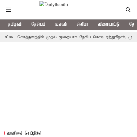
தமிழகம்
தேசியம்
உலகம்
சினிமா
விளையாட்டு
ஜோத
டை கொத்தளத்தில் முதல் முறையாக தேசிய கொடி ஏற்றுகிறார், முதல்-அமைச்
வானிலை செய்திகள்