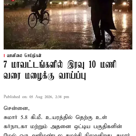
வானிலை செய்திகள்
7 மாவட்டங்களில் இரவு 10 மணி
வரை மழைக்கு வாய்ப்பு
Published on
:
05 Aug 2026, 2:38 pm
சென்னை,
சுமார் 5.8 கி.மீ. உயரத்தில் தெற்கு உள்
கர்நாடகா மற்றும் அதனை ஒட்டிய பகுதிகளின்
மேல் ஒரு வளிமண்டல சுழற்சி நிலவுகிறது. சுமார்