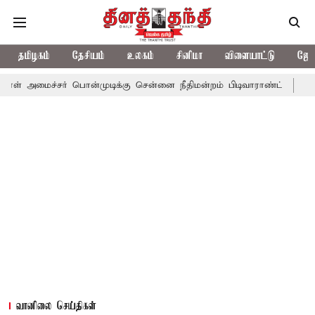
தமிழகம்
தேசியம்
உலகம்
சினிமா
விளையாட்டு
ஜோத
் பொன்முடிக்கு சென்னை நீதிமன்றம் பிடிவாராண்ட்
தொலைநோக்கு பா
வானிலை செய்திகள்