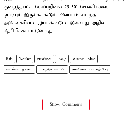
குறைந்தபட்ச வெப்பநிலை 29-30° செல்சியஸை
ஒட்டியும் இருக்கக்கூடும். வெப்பம் சார்ந்த
அசௌகரியம் ஏற்படக்கூடும். இவ்வாறு அதில்
தெரிவிக்கப்பட்டுள்ளது.
Rain
Weather
வானிலை
மழை
Weather update
வானிலை தகவல்
மழைக்கு வாய்ப்பு
வானிலை முன்னறிவிப்பு
Show Comments