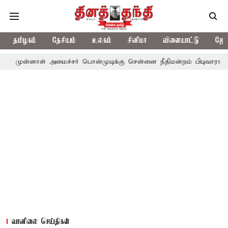
தமிழகம்
தேசியம்
உலகம்
சினிமா
விளையாட்டு
ஜோத
் அமைச்சர் பொன்முடிக்கு சென்னை நீதிமன்றம் பிடிவாராண்ட்
தொலைந
வானிலை செய்திகள்