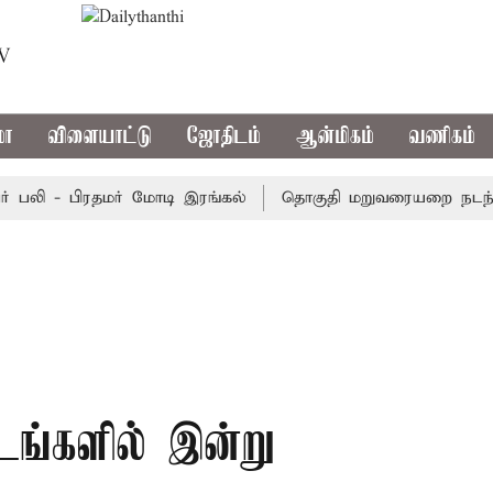
TV
மா
விளையாட்டு
ஜோதிடம்
ஆன்மிகம்
வணிகம்
லி - பிரதமர் மோடி இரங்கல்
தொகுதி மறுவரையறை நடந்தால் 
டங்களில் இன்று