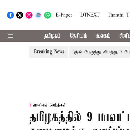
E-Paper
DTNEXT
Thanthi 
தமிழகம்
தேசியம்
உலகம்
சினி
Breaking News
ிகமாக நிறுத்தம்
இமாச்சலத்தில் பேருந்து விபத்து; 7 பேர் ப
வானிலை செய்திகள்
தமிழகத்தில் 9 மாவட்