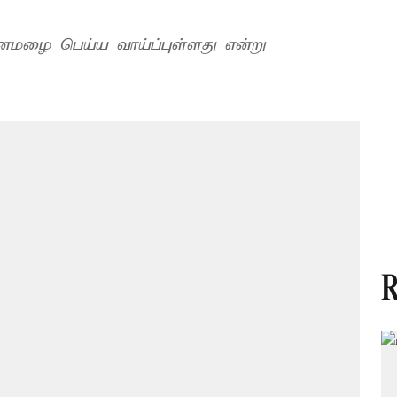
கனமழை பெய்ய வாய்ப்புள்ளது என்று
R