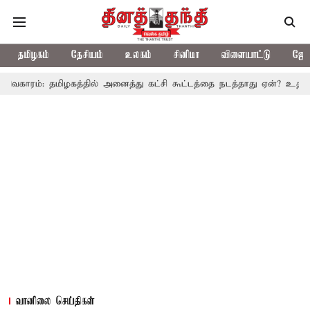
தமிழகம்
தேசியம்
உலகம்
சினிமா
விளையாட்டு
ஜோத
மிழகத்தில் அனைத்து கட்சி கூட்டத்தை நடத்தாது ஏன்? உதயநிதி ஸ்டாலின்
வானிலை செய்திகள்