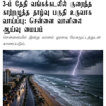
3-ம் தேதி வங்கக்கடலில் குறைந்த
காற்றழுத்த தாழ்வு பகுதி உருவாக
வாய்ப்பு: சென்னை வானிலை
ஆய்வு மையம்
சென்னையில் இன்று வானம் ஓரளவு மேகமூட்டத்துடன்
காணப்படும்.