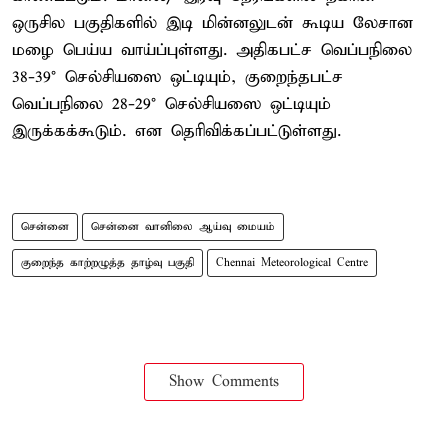
ஒருசில பகுதிகளில் இடி மின்னலுடன் கூடிய லேசான
மழை பெய்ய வாய்ப்புள்ளது. அதிகபட்ச வெப்பநிலை
38-39° செல்சியஸை ஒட்டியும், குறைந்தபட்ச
வெப்பநிலை 28-29° செல்சியஸை ஒட்டியும்
இருக்கக்கூடும். என தெரிவிக்கப்பட்டுள்ளது.
சென்னை
சென்னை வானிலை ஆய்வு மையம்
குறைந்த காற்றழுத்த தாழ்வு பகுதி
Chennai Meteorological Centre
Show Comments