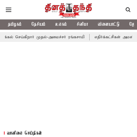
தமிழகம்
தேசியம்
உலகம்
சினிமா
விளையாட்டு
ஜோத
கிறார் முதல்-அமைச்சர் ரங்கசாமி
எதிர்க்கட்சிகள் அமளி: நாடாளுமன
வானிலை செய்திகள்