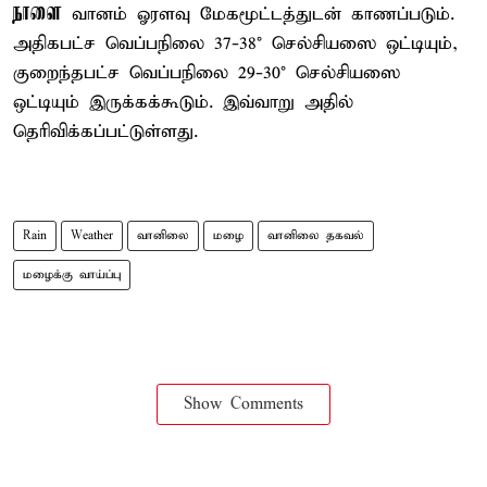
நாளை
வானம் ஓரளவு மேகமூட்டத்துடன் காணப்படும்.
அதிகபட்ச வெப்பநிலை 37-38° செல்சியஸை ஒட்டியும்,
குறைந்தபட்ச வெப்பநிலை 29-30° செல்சியஸை
ஒட்டியும் இருக்கக்கூடும். இவ்வாறு அதில்
தெரிவிக்கப்பட்டுள்ளது.
Rain
Weather
வானிலை
மழை
வானிலை தகவல்
மழைக்கு வாய்ப்பு
Show Comments