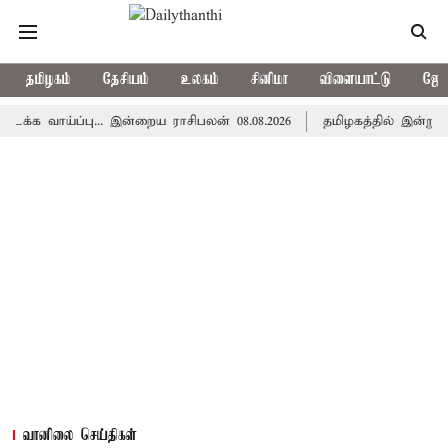
தமிழகம்
தேசியம்
உலகம்
சினிமா
விளையாட்டு
ஜோத
்ப்பு... இன்றைய ராசிபலன் 08.08.2026
தமிழகத்தில் இன்று மழைக்க
வானிலை செய்திகள்