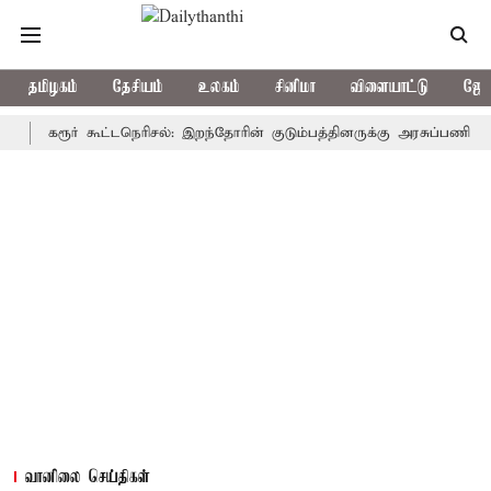
தமிழகம்
தேசியம்
உலகம்
சினிமா
விளையாட்டு
ஜோத
கரூர் கூட்டநெரிசல்: இறந்தோரின் குடும்பத்தினருக்கு அரசுப்பணி வழக்கு; வ
வானிலை செய்திகள்