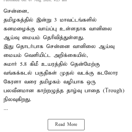
Published on
:
07 Aug 2026, 9:25 am
சென்னை,
தமிழகத்தில் இன்று 3 மாவட்டங்களில்
கனமழைக்கு
வாய்ப்பு உள்ளதாக வானிலை
ஆய்வு மையம் தெரிவித்துள்ளது.
இது தொடர்பாக சென்னை வானிலை ஆய்வு
மையம் வெளியிட்ட அறிக்கையில்,
சுமார் 5.8 கிமீ உயரத்தில் தென்மேற்கு
வங்கக்கடல் பகுதிகள் முதல் வடக்கு கடலோர
கேரளா வரை தமிழகம் வழியாக ஒரு
பலவீனமான காற்றழுத்த தாழ்வு பாதை (Trough)
நிலவுகிறது.
...
Read More