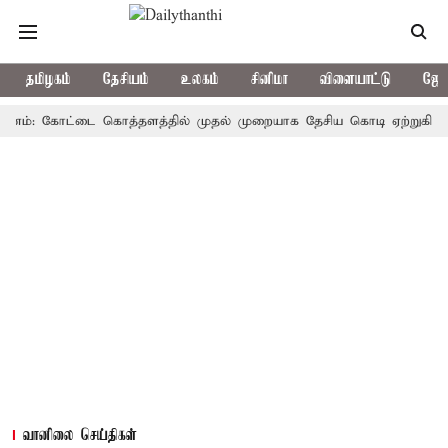
தமிழகம்
தேசியம்
உலகம்
சினிமா
விளையாட்டு
ஜோத
்: கோட்டை கொத்தளத்தில் முதல் முறையாக தேசிய கொடி ஏற்றுகிறார், முதல
வானிலை செய்திகள்