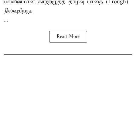
பலவீனமான காற்றழுத்த தாழ்வு பாதை (Trough)
நிலவுகிறது.
...
Read More