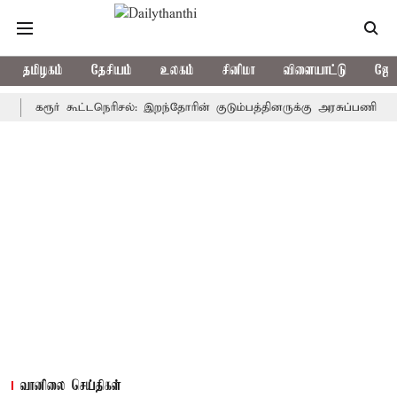
தமிழகம்
தேசியம்
உலகம்
சினிமா
விளையாட்டு
ஜோத
ரூர் கூட்டநெரிசல்: இறந்தோரின் குடும்பத்தினருக்கு அரசுப்பணி வழக்கு; வர
வானிலை செய்திகள்