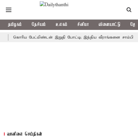
தமிழகம்
தேசியம்
உலகம்
சினிமா
விளையாட்டு
ஜோத
கொரிய பேட்மிண்டன் இறுதி போட்டி; இந்திய வீராங்கனை சாம்பியன் பட்டம
வானிலை செய்திகள்