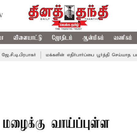
TV
மா
விளையாட்டு
ஜோதிடம்
ஆன்மிகம்
வணிகம்
ரபாகர்
மக்களின் எதிர்பார்ப்பை பூர்த்தி செய்யாத பட்ஜெட்; எ
ழைக்கு வாய்ப்புள்ள