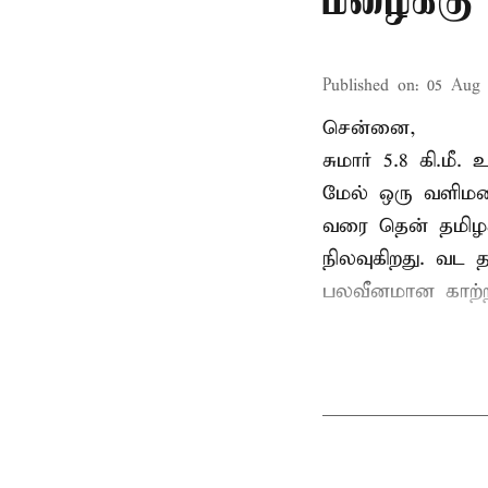
மழைக்கு 
Published on
:
05 Aug 
சென்னை,
சுமார் 5.8 கி.மீ
மேல் ஒரு வளிமண்ட
வரை தென் தமிழகம
நிலவுகிறது. வட 
பலவீனமான காற்றழ