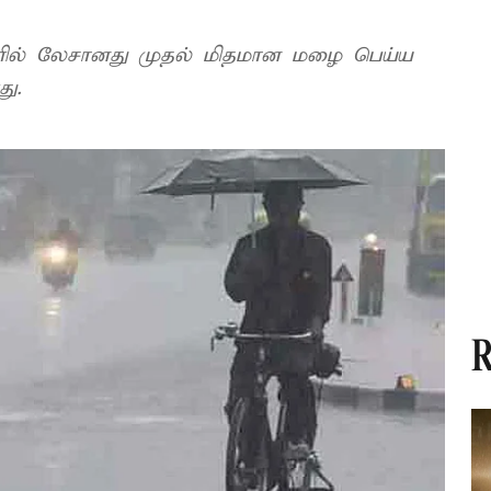
களில் லேசானது முதல் மிதமான மழை பெய்ய
து.
R