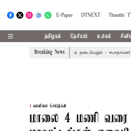
E-Paper
DTNEXT
Thanthi 
தமிழகம்
தேசியம்
உலகம்
சினி
Breaking News
 செப்டம்பர் 8-ந் தேதி வரை நடைபெறும் - சபாநாயகர் ஜே.சி.டி.பி
வானிலை செய்திகள்
மாலை 4 மணி வரை ம