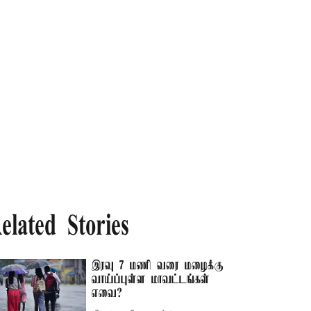
elated Stories
இரவு 7 மணி வரை மழைக்கு
வாய்ப்புள்ள மாவட்டங்கள்
எவை?