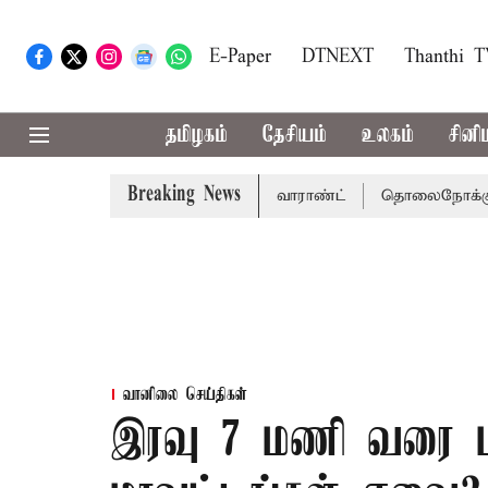
E-Paper
DTNEXT
Thanthi 
தமிழகம்
தேசியம்
உலகம்
சினி
Breaking News
 சென்னை நீதிமன்றம் பிடிவாராண்ட்
தொலைநோக்கு பார்வையுட
வானிலை செய்திகள்
இரவு 7 மணி வரை மழ