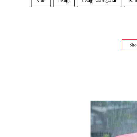
Rain
மழை
மழை செய்திகள்
Rai
Sh