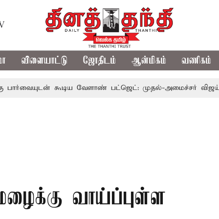
TV
மா
விளையாட்டு
ஜோதிடம்
ஆன்மிகம்
வணிகம்
ன் கூடிய வேளாண் பட்ஜெட்: முதல்-அமைச்சர் விஜய்
தமிழ
ைக்கு வாய்ப்புள்ள