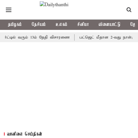
தமிழகம்
தேசியம்
உலகம்
சினிமா
விளையாட்டு
ஜோத
்டில் வரும் 13ம் தேதி விசாரணை
பட்ஜெட் மீதான 2-வது நாள்; தமிழக ச
வானிலை செய்திகள்