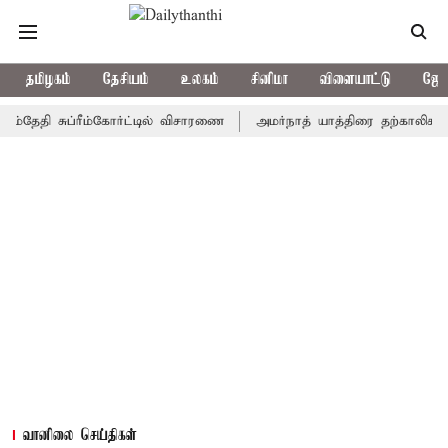
தமிழகம்
தேசியம்
உலகம்
சினிமா
விளையாட்டு
ஜோத
ி சுப்ரீம்கோர்ட்டில் விசாரணை
அமர்நாத் யாத்திரை தற்காலிகமாக நிறுத
வானிலை செய்திகள்