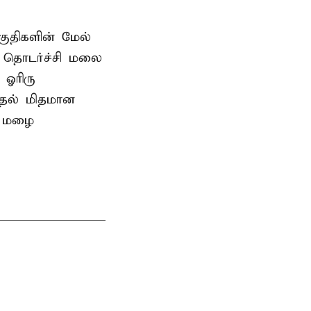
குதிகளின் மேல்
ு தொடர்ச்சி மலை
 ஓரிரு
ுதல் மிதமான
ன மழை