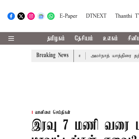
E-Paper
DTNEXT
Thanthi 
தமிழகம்
தேசியம்
உலகம்
சினி
Breaking News
தேதி சுப்ரீம்கோர்ட்டில் விசாரணை
அமர்நாத் யாத்திரை தற்காலிக
வானிலை செய்திகள்
இரவு 7 மணி வரை மழ