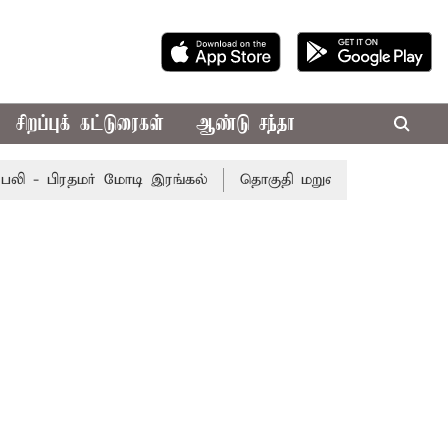
சிறப்புக் கட்டுரைகள்
ஆண்டு சந்தா
 - பிரதமர் மோடி இரங்கல்
தொகுதி மறுவரையறை நடந்தால் தம