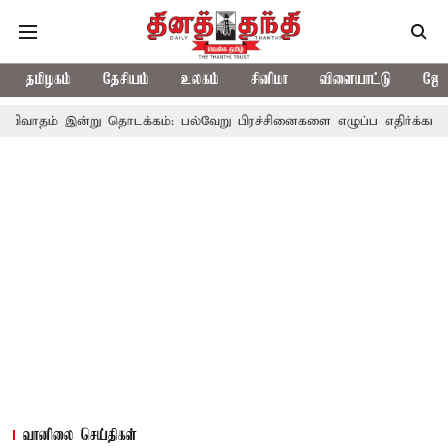
தமிழகம்
தேசியம்
உலகம்
சினிமா
விளையாட்டு
ஜோத
ு தொடக்கம்: பல்வேறு பிரச்சினைகளை எழுப்ப எதிர்க்கட்சிகள் திட்டம்
வானிலை செய்திகள்