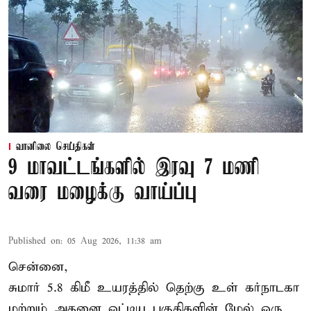
வானிலை செய்திகள்
9 மாவட்டங்களில் இரவு 7 மணி
வரை மழைக்கு வாய்ப்பு
Published on
:
05 Aug 2026, 11:38 am
சென்னை,
சுமார் 5.8 கிமீ உயரத்தில் தெற்கு உள் கர்நாடகா
மற்றும் அதனை ஒட்டிய பகுதிகளின் மேல் ஒரு