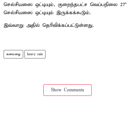
செல்சியஸை ஒட்டியும், குறைந்தபட்ச வெப்பநிலை 27°
செல்சியஸை ஒட்டியும் இருக்கக்கூடும்.
இவ்வாறு அதில் தெரிவிக்கப்பட்டுள்ளது.
கனமழை
heavy rain
Show Comments