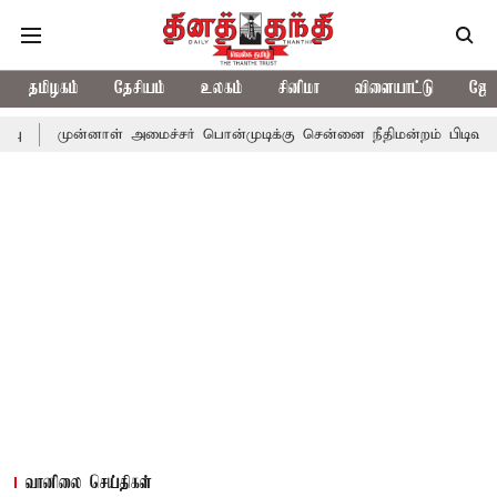
தமிழகம்
தேசியம்
உலகம்
சினிமா
விளையாட்டு
ஜோத
்னாள் அமைச்சர் பொன்முடிக்கு சென்னை நீதிமன்றம் பிடிவாராண்ட்
த
வானிலை செய்திகள்