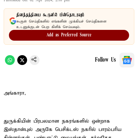
Published on
:
02 Apr 2024, 2:16 pm
தினத்தந்தியை கூகுளில் பின்தொடரவும்
கூகுள் செய்திகளில் எங்களின் முக்கியச் செய்திகளை
உடனுக்குடன் பெற கிளிக் செய்யவும்.
Add as Preferred Source
Follow Us
அங்காரா,
துருக்கியின் பிரபலமான நகரங்களில் ஒன்றாக
இஸ்தான்புல் அருகே பெசிக்டஸ் நகரில் பாரம்பரிய
சின்னங்கள், பண்பாட்டு மையங்கள், சர்வதேச