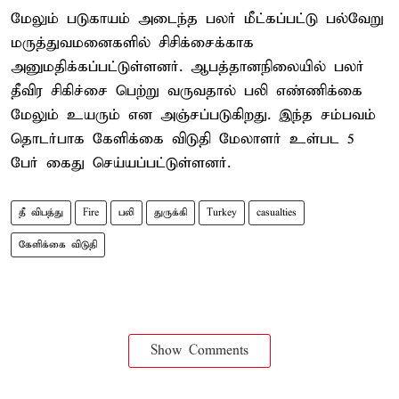
மேலும் படுகாயம் அடைந்த பலர் மீட்கப்பட்டு பல்வேறு
மருத்துவமனைகளில் சிசிக்சைக்காக
அனுமதிக்கப்பட்டுள்ளனர். ஆபத்தானநிலையில் பலர்
தீவிர சிகிச்சை பெற்று வருவதால் பலி எண்ணிக்கை
மேலும் உயரும் என அஞ்சப்படுகிறது. இந்த சம்பவம்
தொடர்பாக கேளிக்கை விடுதி மேலாளர் உள்பட 5
பேர் கைது செய்யப்பட்டுள்ளனர்.
தீ விபத்து
Fire
பலி
துருக்கி
Turkey
casualties
கேளிக்கை விடுதி
Show Comments