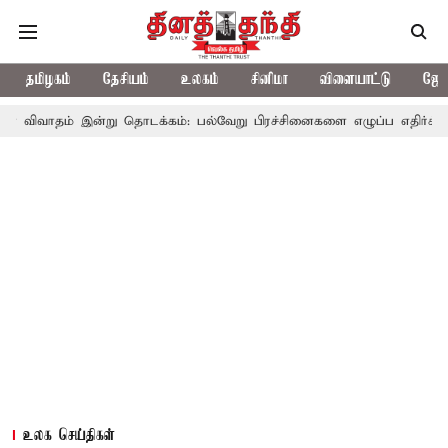
தமிழகம்
தேசியம்
உலகம்
சினிமா
விளையாட்டு
ஜோத
ன்று தொடக்கம்: பல்வேறு பிரச்சினைகளை எழுப்ப எதிர்க்கட்சிகள் திட்டம
உலக செய்திகள்