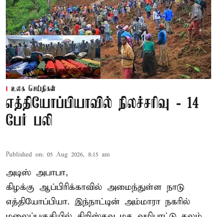
உலக செய்திகள்
எத்தியோப்பியாவில் நிலச்சரிவு - 14
பேர் பலி
Published on
:
05 Aug 2026, 8:15 am
அடிஸ் அபாபா,
கிழக்கு ஆப்பிரிக்காவில் அமைந்துள்ள நாடு
எத்தியோப்பியா
. இந்நாட்டின் அம்மாரா நகரில்
மலைப்பகுதியில் கிறிஸ்தவ மத வழிபாட்டு தலம்