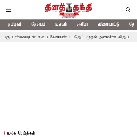
தமிழகம்
தேசியம்
உலகம்
சினிமா
விளையாட்டு
ஜோத
ுடன் கூடிய வேளாண் பட்ஜெட்: முதல்-அமைச்சர் விஜய்
தமிழக அரச
உலக செய்திகள்