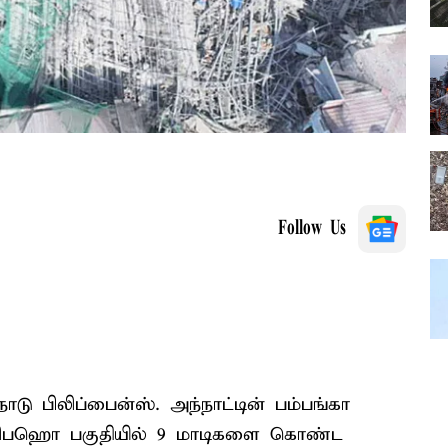
Follow Us
டு பிலிப்பைன்ஸ். அந்நாட்டின் பம்பங்கா
பலிபஹொ பகுதியில் 9 மாடிகளை கொண்ட