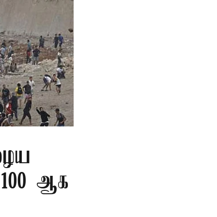
ுழைய
ை 100 ஆக