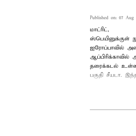
Published on
:
07 Aug 
மாட்ரிட்,
ஸ்பெயினுக்குள் 
ஐரோப்பாவில் அம
ஆப்பிரிக்காவில
தரைக்கடல் உள்ள
பகுதி சீயடா. இந