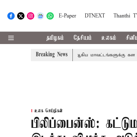
E-Paper
DTNEXT
Thanthi 
தமிழகம்
தேசியம்
உலகம்
சினி
Breaking News
கோவை, தேனி,நீலகிரி ஆகிய மாவட்டங்களுக்கு கன மழை எச்
உலக செய்திகள்
பிலிப்பைன்ஸ்: கட்