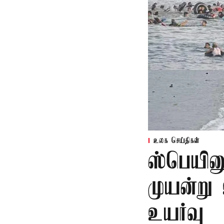
உலக செய்திகள்
ஸ்பெயின
முயன்று
உயர்வு