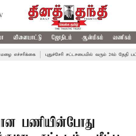
TV
மா
விளையாட்டு
ஜோதிடம்
ஆன்மிகம்
வணிகம்
சரிக்கை
புதுச்சேரி சட்டசபையில் வரும் 24ம் தேதி பட்ஜெட் தா
டுமான பணியின்போது