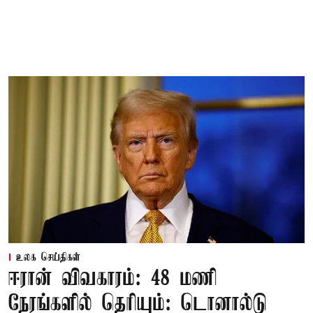
உலக செய்திகள்
ஈரான் விவகாரம்: 48 மணி
நேரங்களில் தெரியும்: டொனால்டு