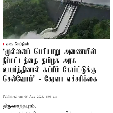
உலக செய்திகள்
‘முல்லைப் பெரியாறு அணையின்
நீர்மட்டத்தை தமிழக அரசு
உயர்த்தினால் சுப்ரீம் கோர்ட்டுக்கு
செல்வோம்' - கேரளா எச்சரிக்கை
Published on
:
06 Aug 2026, 6:06 am
திருவனந்தபுரம்,