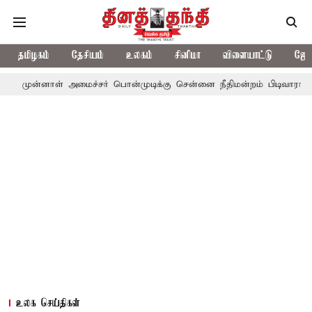
தமிழகம்
தேசியம்
உலகம்
சினிமா
விளையாட்டு
ஜோத
ள் அமைச்சர் பொன்முடிக்கு சென்னை நீதிமன்றம் பிடிவாராண்ட்
தொலை
உலக செய்திகள்