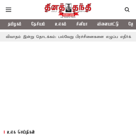
தமிழகம்
தேசியம்
உலகம்
சினிமா
விளையாட்டு
ஜோத
்று தொடக்கம்: பல்வேறு பிரச்சினைகளை எழுப்ப எதிர்க்கட்சிகள் திட்டம்
உலக செய்திகள்