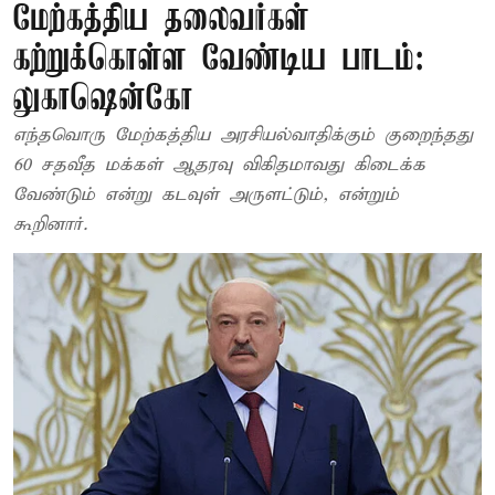
மேற்கத்திய தலைவர்கள்
கற்றுக்கொள்ள வேண்டிய பாடம்:
லுகாஷென்கோ
எந்தவொரு மேற்கத்திய அரசியல்வாதிக்கும் குறைந்தது
60 சதவீத மக்கள் ஆதரவு விகிதமாவது கிடைக்க
வேண்டும் என்று கடவுள் அருளட்டும், என்றும்
கூறினார்.