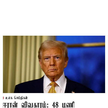
உலக செய்திகள்
ஈரான் விவகாரம்: 48 மணி