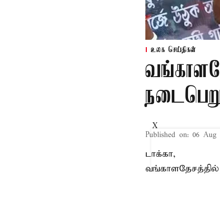
உலக செய்திகள்
வங்காளதே
நடைபெறும
X
Published on
:
06 Aug 
டாக்கா,
வங்காளதேசத்தில்
அந்நாட்டு தேர்த
நெருங்கிய ஆதரவ
காரணமாக கடந்த