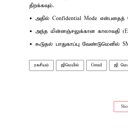
திறக்கவும்.
• அதில் Confidential Mode என்பதைத் த
• அந்த மின்னஞ்சலுக்கான காலாவதி (Exp
• கூடுதல் பாதுகாப்பு வேண்டுமெனில் SM
ரகசியம்
ஜிமெயில்
Gmail
ஜி மெய
Sh