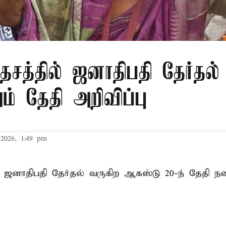
சத்தில் ஜனாதிபதி தேர்தல்
் தேதி அறிவிப்பு
2026, 1:49 pm
 ஜனாதிபதி தேர்தல் வருகிற ஆகஸ்டு 20-ந் தேதி ந
ல் ஆணையம் அறிவித்துள்ளது. முன்னாள் பிரதமர் ஷ
ாளரான ஜனாதிபதி முகமது ஷஹாபுதீன், உடல்நலக்
 ஜூலை 24-ந் தேதி தனது பதவியை ராஜினாமா செய்