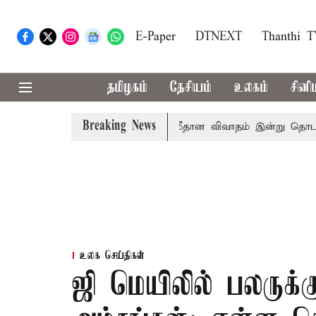
E-Paper
DTNEXT
Thanthi 
தமிழகம்
தேசியம்
உலகம்
சினி
Breaking News
?
சட்டசபையில் பட்ஜெட் மீதான விவாதம் இன்று தொடக்கம்: பல்
உலக செய்திகள்
ஜி மெயிலில் பலருக்