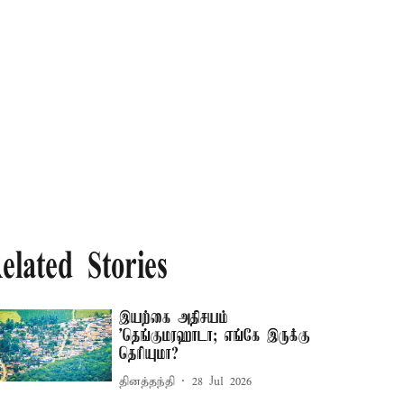
elated Stories
இயற்கை அதிசயம்
'தெங்குமரஹாடா; எங்கே இருக்கு
தெரியுமா?
தினத்தந்தி
28 Jul 2026