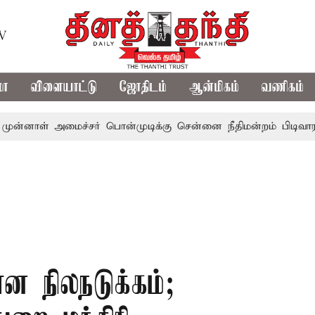
TV
மா
விளையாட்டு
ஜோதிடம்
ஆன்மிகம்
வணிகம்
 அமைச்சர் பொன்முடிக்கு சென்னை நீதிமன்றம் பிடிவாராண்ட்
ான நிலநடுக்கம்;