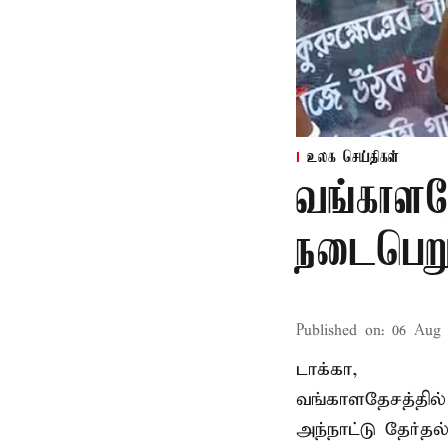
உலக செய்திகள்
வங்காளதே
நடைபெறும
Published on
:
06 Aug 
டாக்கா,
வங்காளதேசத்தில்
அந்நாட்டு தேர்த