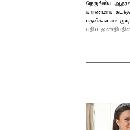
நெருங்கிய ஆதரவ
காரணமாக கடந்த
பதவிக்காலம் மு
புதிய ஜனாதிபதிய