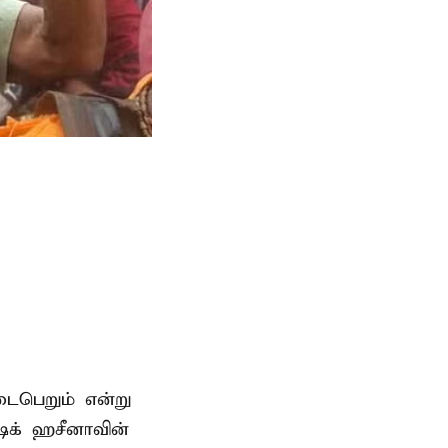
டைபெறும் என்று
ேக் ஹசீனாவின்