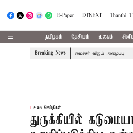
E-Paper
DTNEXT
Thanthi 
தமிழகம்
தேசியம்
உலகம்
சினி
Breaking News
கள் கூட்டத்துக்கு முதல்-அமைச்சர் விஜய் அழைப்பு
முன்னாள்
உலக செய்திகள்
துருக்கியில் கடுமைய