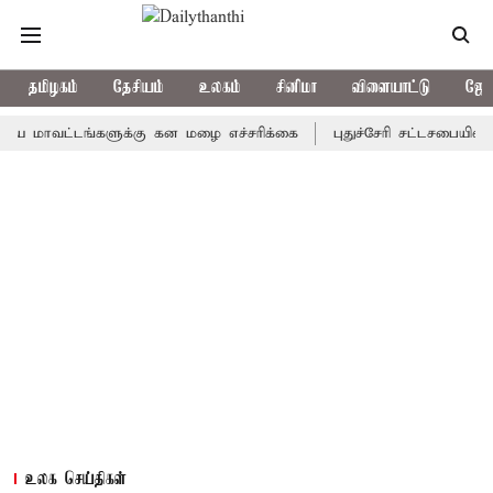
தமிழகம்
தேசியம்
உலகம்
சினிமா
விளையாட்டு
ஜோத
வட்டங்களுக்கு கன மழை எச்சரிக்கை
புதுச்சேரி சட்டசபையில் வரும் 
உலக செய்திகள்