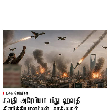
உலக செய்திகள்
சவுதி அரேபியா மீது ஹவுதி
கிளர்ச்சியாளர்கள் தாக்குதல்