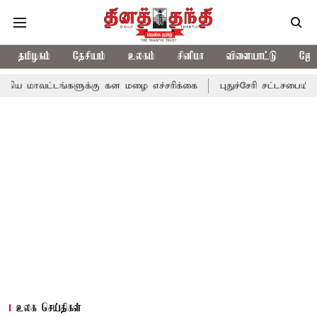
தமிழகம்
தேசியம்
உலகம்
சினிமா
விளையாட்டு
ஜோத
ங்களுக்கு கன மழை எச்சரிக்கை
புதுச்சேரி சட்டசபையில் வரும் 24ம்
உலக செய்திகள்