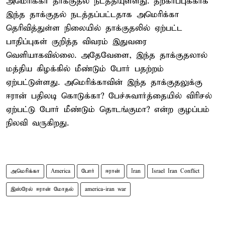
அமெரிக்கா தாக்குதல் நடத்தியுள்ளது. தற்காப்புக்காக
இந்த தாக்குதல் நடத்தப்பட்டதாக அமெரிக்கா
தெரிவித்துள்ள நிலையில் தாக்குதலில் ஏற்பட்ட
பாதிப்புகள் குறித்த விவரம் இதுவரை
வெளியாகவில்லை. அதேவேளை, இந்த தாக்குதலால்
மத்திய கிழக்கில் மீண்டும் போர் பதற்றம்
ஏற்பட்டுள்ளது. அமெரிக்காவின் இந்த தாக்குதலுக்கு
ஈரான் பதிலடி கொடுக்கா? பேச்சுவார்த்தையில் விரிசல்
ஏற்பட்டு போர் மீண்டும் தொடங்குமா? என்ற குழப்பம்
நிலவி வருகிறது.
அமெரிக்கா
America
போர்
ஈரான்
Iran
Israel Iran Conflict
இஸ்ரேல் ஈரான் மோதல்
america-iran war