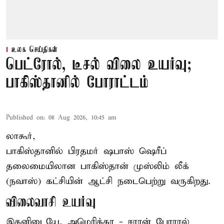
உலக செய்திகள்
பெட்ரோல், டீசல் விலை உயர்வு;
பாகிஸ்தானில் போராட்டம்
Published on
:
08 Aug 2026, 10:45 am
லாகூர்,
பாகிஸ்தானில் பிரதமர் ஷபாஸ் ஷெரீப்
தலைமையிலான
பாகிஸ்தான்
முஸ்லிம் லீக்
(நவாஸ்) கட்சியின் ஆட்சி நடைபெற்று வருகிறது.
விலைவாசி உயர்வு
இதனிடையே, அமெரிக்கா - ஈரான் போரால்