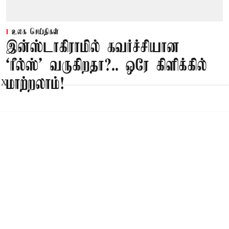
உலக செய்திகள்
இன்ஸ்டாகிராமில் கவர்ச்சியான
‘ரீல்ஸ்’ வருகிறதா?.. ஒரே கிளிக்கில்
மாற்றலாம்!
X
Published on
:
08 Aug 2026, 1:46 am
இன்ஸ்டாகிராமில் ஒருமுறை ஒரு வகை ரீல்ஸ்
வீடியோக்களை பார்த்தாலோ, லைக் செய்தாலோ,
அதே மாதிரியான வீடியோக்களையே தொடர்ந்து
பரிந்துரைக்கும். அதை மாற்ற கன்டென்ட்
பிரிபெரென்ஸ் என்பதைத் தேர்வு செய்து புதிய
விருப்பங்களுக்கு ஏற்ப மாற்றி கொள்ளலாம்.