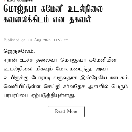
உலக செய்திகள்
மொஜ்தபா கமேனி உடல்நிலை
கவலைக்கிடம் என தகவல்
Published on
:
08 Aug 2026, 11:53 am
ஜெருசலேம்,
ஈரான் உச்ச தலைவர் மொஜ்தபா கமேனியின்
உடல்நிலை மிகவும் மோசமடைந்து, அவர்
உயிருக்கு போராடி வருவதாக இஸ்ரேலிய ஊடகம்
வெளியிட்டுள்ள செய்தி சர்வதேச அளவில் பெரும்
பரபரப்பை ஏற்படுத்தியுள்ளது.
Read More