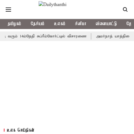
தமிழகம்
தேசியம்
உலகம்
சினிமா
விளையாட்டு
ஜோத
; வரும் 14ம்தேதி சுப்ரீம்கோர்ட்டில் விசாரணை
அமர்நாத் யாத்திரை தற
உலக செய்திகள்