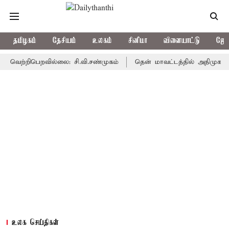
தமிழகம்
தேசியம்
உலகம்
சினிமா
விளையாட்டு
ஜோத
றிபெறவில்லை: சி.வி.சண்முகம்
தென் மாவட்டத்தில் அதிமுக பூஜ்ஜியம்
உலக செய்திகள்