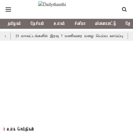
தமிழகம்
தேசியம்
உலகம்
சினிமா
விளையாட்டு
ஜோத
23 மாவட்டங்களில் இரவு 7 மணிவரை மழை பெய்ய வாய்ப்பு
கொரிய 
உலக செய்திகள்