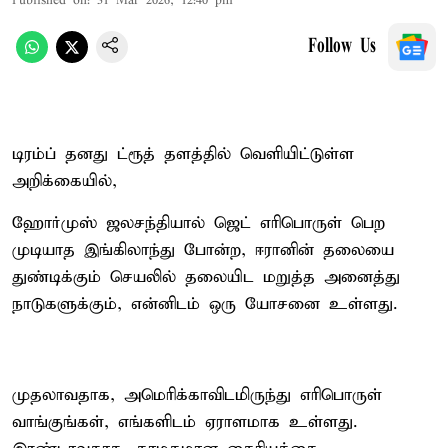
Published on
:
31 Mar 2026, 12:40 pm
Follow Us
டிரம்ப் தனது ட்ரூத் தளத்தில் வெளியிட்டுள்ள
அறிக்கையில்,
ஹோர்முஸ் ஜலசந்தியால் ஜெட் எரிபொருள் பெற
முடியாத இங்கிலாந்து போன்ற, ஈரானின் தலையை
துண்டிக்கும் செயலில் தலையிட மறுத்த அனைத்து
நாடுகளுக்கும், என்னிடம் ஒரு யோசனை உள்ளது.
முதலாவதாக, அமெரிக்காவிடமிருந்து எரிபொருள்
வாங்குங்கள், எங்களிடம் ஏராளமாக உள்ளது.