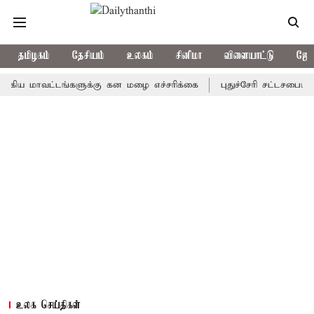
தமிழகம்
தேசியம்
உலகம்
சினிமா
விளையாட்டு
ஜோத
ாவட்டங்களுக்கு கன மழை எச்சரிக்கை
புதுச்சேரி சட்டசபையில் வரும
உலக செய்திகள்