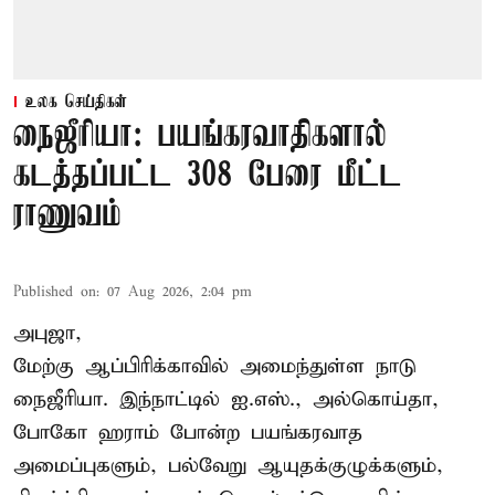
உலக செய்திகள்
நைஜீரியா: பயங்கரவாதிகளால்
கடத்தப்பட்ட 308 பேரை மீட்ட
ராணுவம்
Published on
:
07 Aug 2026, 2:04 pm
அபுஜா,
மேற்கு ஆப்பிரிக்காவில் அமைந்துள்ள நாடு
நைஜீரியா. இந்நாட்டில் ஐ.எஸ்., அல்கொய்தா,
போகோ ஹராம் போன்ற பயங்கரவாத
அமைப்புகளும், பல்வேறு ஆயுதக்குழுக்களும்,