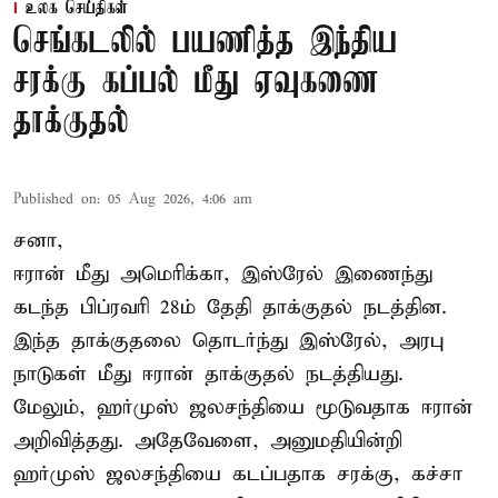
உலக செய்திகள்
செங்கடலில் பயணித்த இந்திய
சரக்கு கப்பல் மீது ஏவுகணை
தாக்குதல்
Published on
:
05 Aug 2026, 4:06 am
சனா,
ஈரான்
மீது அமெரிக்கா, இஸ்ரேல் இணைந்து
கடந்த பிப்ரவரி 28ம் தேதி தாக்குதல் நடத்தின.
இந்த தாக்குதலை தொடர்ந்து இஸ்ரேல், அரபு
நாடுகள் மீது ஈரான் தாக்குதல் நடத்தியது.
மேலும், ஹர்முஸ் ஜலசந்தியை மூடுவதாக ஈரான்
அறிவித்தது. அதேவேளை, அனுமதியின்றி
ஹர்முஸ் ஜலசந்தியை கடப்பதாக சரக்கு, கச்சா