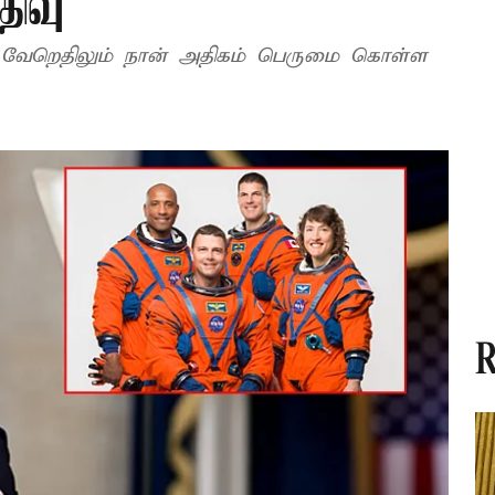
திவு
வேறெதிலும் நான் அதிகம் பெருமை கொள்ள
R