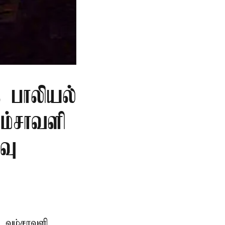
ு பாலியல்
ம்சாவளி
வு
ய வம்சாவளி