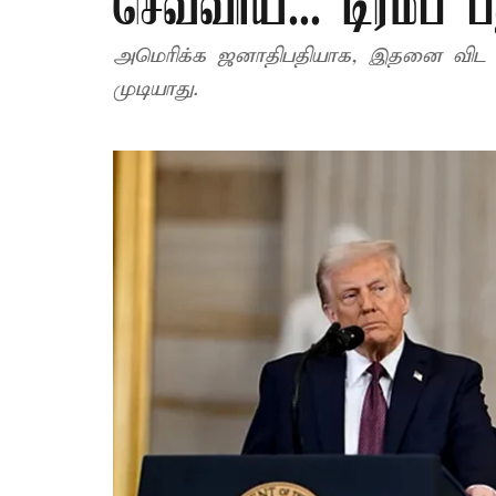
செவ்வாய்... டிரம்ப் ப
அமெரிக்க ஜனாதிபதியாக, இதனை விட 
முடியாது.