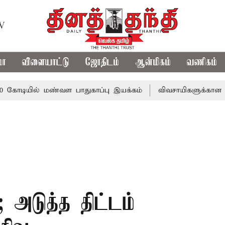
TV
மா
விளையாட்டு
ஜோதிடம்
ஆன்மிகம்
வணிகம்
ில் மண்வள பாதுகாப்பு இயக்கம்
விவசாயிகளுக்கான இலவச மின்ச
 அடுத்த திட்டம்