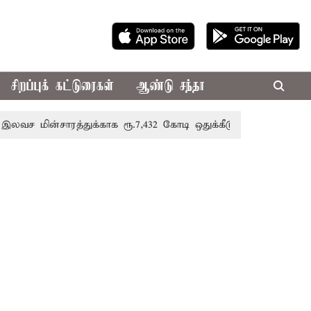
சிறப்புக் கட்டுரைகள்
ஆண்டு சந்தா
ாரத்துக்காக ரூ.7,432 கோடி ஒதுக்கீடு; வேளாண் பட்ஜெட்டில் அற