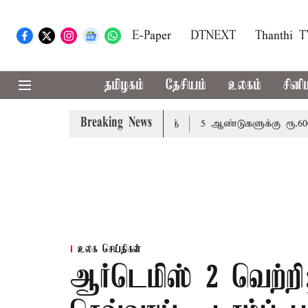
E-Paper
DTNEXT
Thanthi 
தமிழகம்
தேசியம்
உலகம்
சினி
Breaking News
ேண்டும்: அமைச்சர் வினோத்
5 ஆண்டுகளுக்கு ரூ.600 கோடிய
உலக செய்திகள்
ஆர்டெமிஸ் 2 வெற்றி;