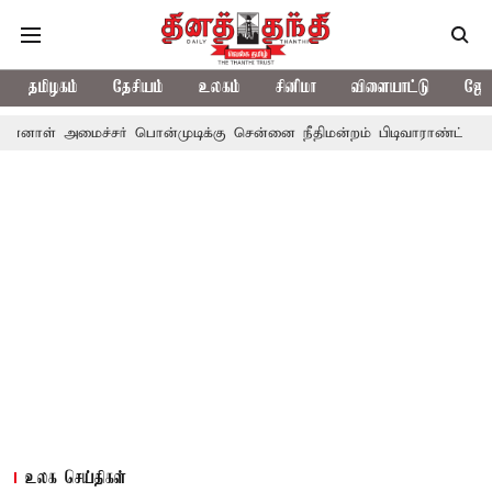
தமிழகம்
தேசியம்
உலகம்
சினிமா
விளையாட்டு
ஜோத
ச்சர் பொன்முடிக்கு சென்னை நீதிமன்றம் பிடிவாராண்ட்
தொலைநோக்க
உலக செய்திகள்