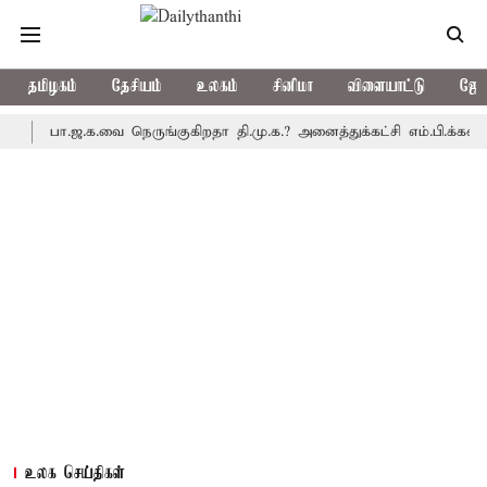
தமிழகம்
தேசியம்
உலகம்
சினிமா
விளையாட்டு
ஜோத
பா.ஜ.க.வை நெருங்குகிறதா தி.மு.க.? அனைத்துக்கட்சி எம்.பி.க்கள் கூட்
உலக செய்திகள்