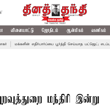
TV
மா
விளையாட்டு
ஜோதிடம்
ஆன்மிகம்
வணிகம்
க்களின் எதிர்பார்ப்பை பூர்த்தி செய்யாத பட்ஜெட்; எடப்பாடி பழனி
வுத்துறை மந்திரி இன்று