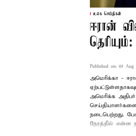
உலக செய்திகள்
ஈரான் வி
தெரியும்
Published on
:
05 Aug 
அமெரிக்கா - ஈரா
ஏற்பட்டுள்ளதாகவு
அமெரிக்க அதிபர்
செய்தியாளர்களை ச
நடைபெற்றது. பேச
நேரத்தில் என்ன ந