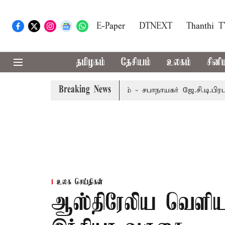
E-Paper
DTNEXT
Thanthi 
தமிழகம்
தேசியம்
உலகம்
சினி
Breaking News
 8-ந் தேதி வரை நடைபெறும் - சபாநாயகர் ஜே.சி.டி.பிரபாகர்
ம
உலக செய்திகள்
ஆஸ்திரேலிய வெளியுற