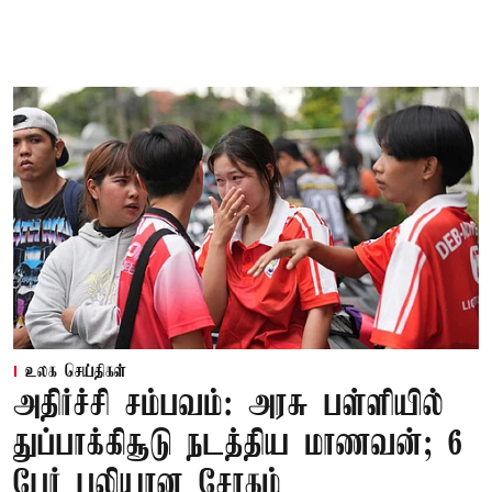
உலக செய்திகள்
அதிர்ச்சி சம்பவம்: அரசு பள்ளியில்
துப்பாக்கிசூடு நடத்திய மாணவன்; 6
பேர் பலியான சோகம்