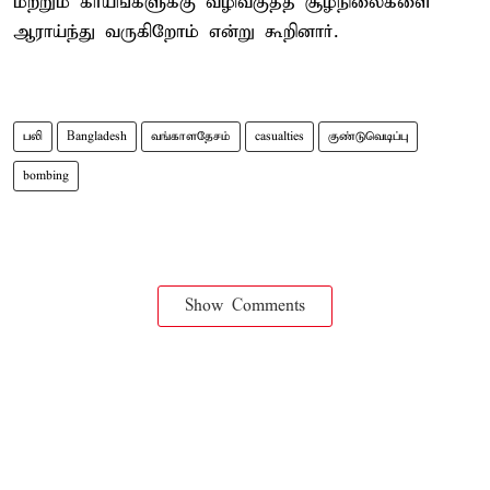
மற்றும் காயங்களுக்கு வழிவகுத்த சூழ்நிலைகளை
ஆராய்ந்து வருகிறோம் என்று கூறினார்.
பலி
Bangladesh
வங்காளதேசம்
casualties
குண்டுவெடிப்பு
bombing
Show Comments