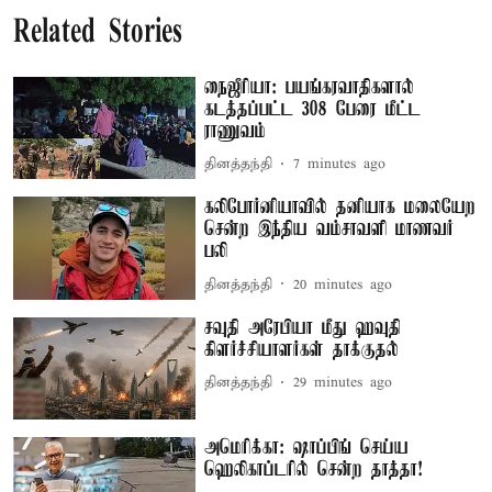
Related Stories
நைஜீரியா: பயங்கரவாதிகளால்
கடத்தப்பட்ட 308 பேரை மீட்ட
ராணுவம்
தினத்தந்தி
7 minutes ago
கலிபோர்னியாவில் தனியாக மலையேற
சென்ற இந்திய வம்சாவளி மாணவர்
பலி
தினத்தந்தி
20 minutes ago
சவுதி அரேபியா மீது ஹவுதி
கிளர்ச்சியாளர்கள் தாக்குதல்
தினத்தந்தி
29 minutes ago
அமெரிக்கா: ஷாப்பிங் செய்ய
ஹெலிகாப்டரில் சென்ற தாத்தா!