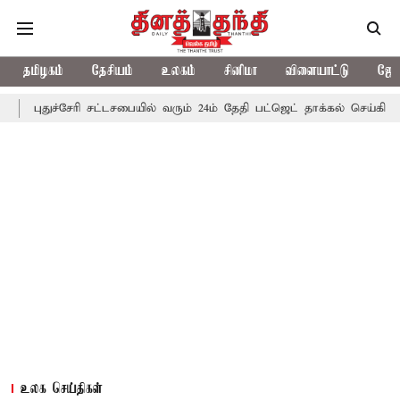
தமிழகம்
தேசியம்
உலகம்
சினிமா
விளையாட்டு
ஜோத
சேரி சட்டசபையில் வரும் 24ம் தேதி பட்ஜெட் தாக்கல் செய்கிறார் முதல்-அமை
உலக செய்திகள்