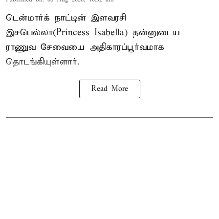
டென்மார்க் நாட்டின் இளவரசி
இசபெல்லா(Princess Isabella) தன்னுடைய
ராணுவ சேவையை அதிகாரப்பூர்வமாக
தொடங்கியுள்ளார்.
Read More