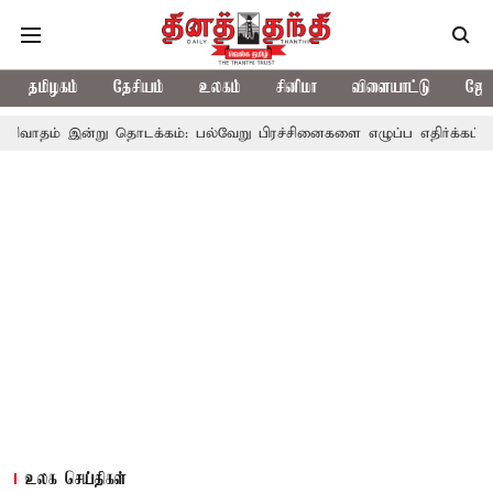
தமிழகம்
தேசியம்
உலகம்
சினிமா
விளையாட்டு
ஜோத
று தொடக்கம்: பல்வேறு பிரச்சினைகளை எழுப்ப எதிர்க்கட்சிகள் திட்டம்
உலக செய்திகள்