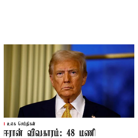
உலக செய்திகள்
ஈரான் விவகாரம்: 48 மணி