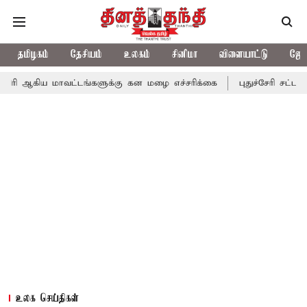
தமிழகம்
தேசியம்
உலகம்
சினிமா
விளையாட்டு
ஜோத
மாவட்டங்களுக்கு கன மழை எச்சரிக்கை
புதுச்சேரி சட்டசபையில் வரு
உலக செய்திகள்