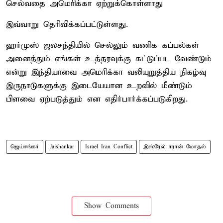
செல்வதை அமெரிக்கா ஏற்றுக்கொள்ளாது
இவ்வாறு தெரிவிக்கப்பட்டுள்ளது.
ஹர்முஸ் ஜலசந்தியில் செல்லும் வணிக கப்பல்கள்
அனைத்தும் எங்கள் உத்தரவுக்கு கட்டுப்பட வேண்டும்
என்று இந்தியாவை அமெரிக்கா வலியுறுத்திய நிகழ்வு
இருநாடுகளுக்கு இடையேயான உறவில் மீண்டும்
பிளவை ஏற்படுத்தும் என எதிர்பார்க்கப்படுகிறது.
ஜெய்சங்கர்
Jaishankar
Israel Iran Conflict
இஸ்ரேல் ஈரான் மோதல்
Show Comments