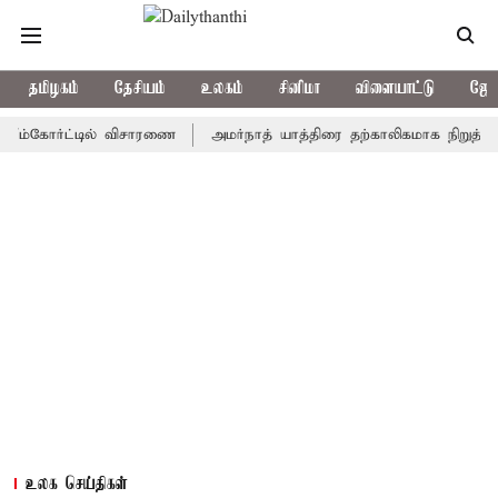
தமிழகம்
தேசியம்
உலகம்
சினிமா
விளையாட்டு
ஜோத
ோர்ட்டில் விசாரணை
அமர்நாத் யாத்திரை தற்காலிகமாக நிறுத்தம்
இம
உலக செய்திகள்