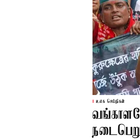
உலக செய்திகள்
வங்காளதே
நடைபெறும