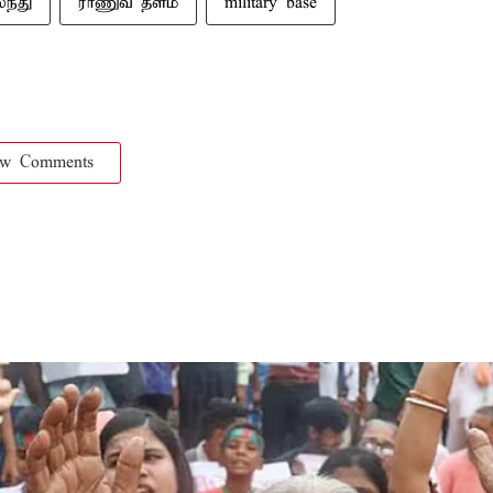
ந்து
ராணுவ தளம்
military base
ow Comments