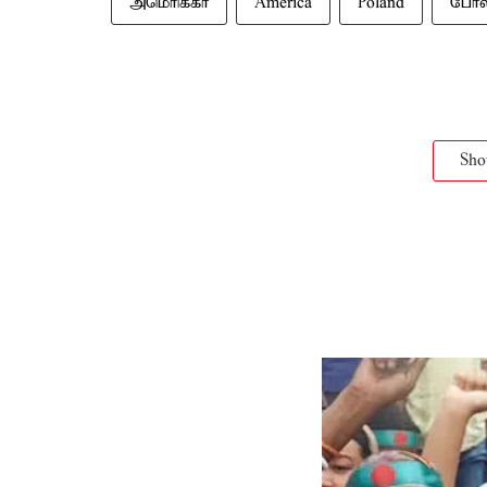
அமெரிக்கா
America
Poland
போல
Sh