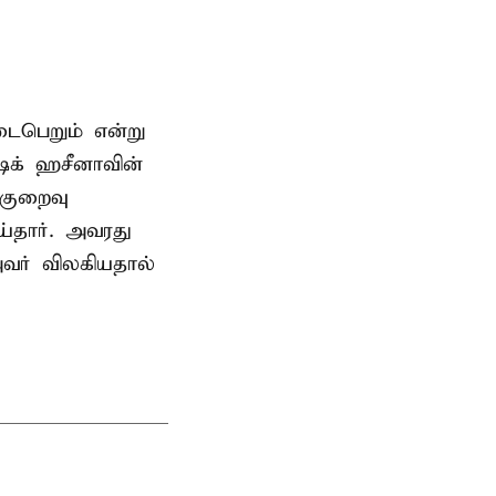
டைபெறும் என்று
ேக் ஹசீனாவின்
குறைவு
தார். அவரது
வர் விலகியதால்