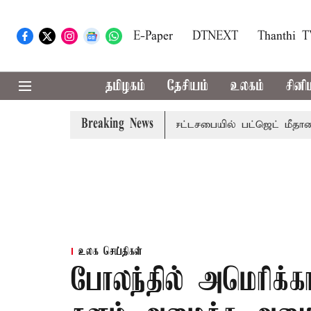
E-Paper
DTNEXT
Thanthi 
தமிழகம்
தேசியம்
உலகம்
சினி
Breaking News
ாற்றமா?, தடுமாற்றமா?
சட்டசபையில் பட்ஜெட் மீதான விவாதம் 
உலக செய்திகள்
போலந்தில் அமெரிக்க