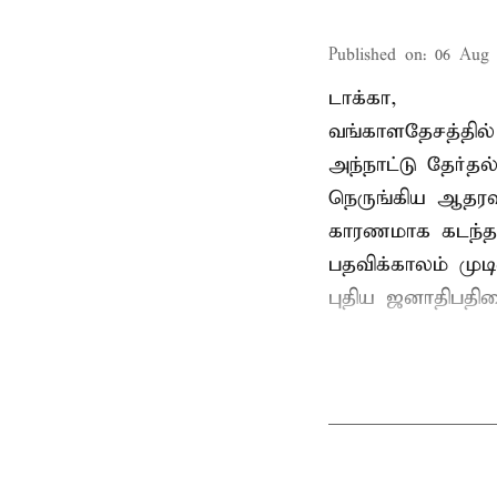
Published on
:
06 Aug 
டாக்கா,
வங்காளதேசத்தில்
அந்நாட்டு தேர்த
நெருங்கிய ஆதரவ
காரணமாக கடந்த
பதவிக்காலம் மு
புதிய ஜனாதிபதிய