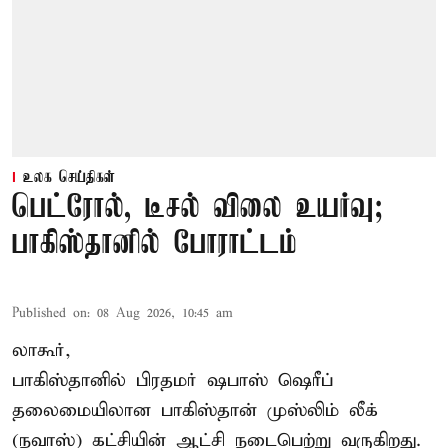
உலக செய்திகள்
பெட்ரோல், டீசல் விலை உயர்வு;
பாகிஸ்தானில் போராட்டம்
Published on
:
08 Aug 2026, 10:45 am
லாகூர்,
பாகிஸ்தானில் பிரதமர் ஷபாஸ் ஷெரீப்
தலைமையிலான
பாகிஸ்தான்
முஸ்லிம் லீக்
(நவாஸ்) கட்சியின் ஆட்சி நடைபெற்று வருகிறது.