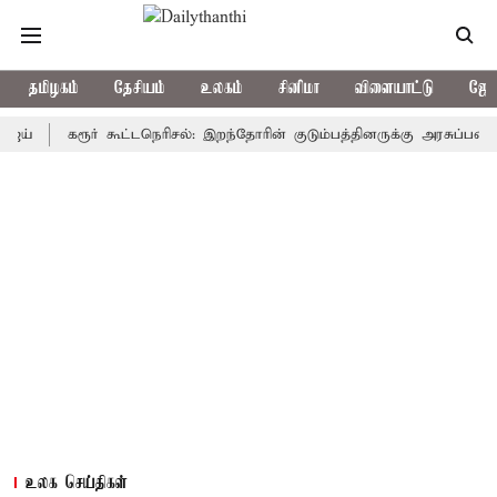
தமிழகம்
தேசியம்
உலகம்
சினிமா
விளையாட்டு
ஜோத
கரூர் கூட்டநெரிசல்: இறந்தோரின் குடும்பத்தினருக்கு அரசுப்பணி வழக்கு
உலக செய்திகள்