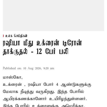
உலக செய்திகள்
ரஷியா மீது உக்ரைன் டிரோன்
தாக்குதல் - 12 பேர் பலி
Published on
:
10 Aug 2026, 9:20 am
மாஸ்கோ,
உக்ரைன்
, ரஷியா போர் 4 ஆண்டுகளுக்கு
மேலாக நீடித்து வருகிறது. இந்த போரில்
ஆயிரக்கணக்கானோர் உயிரிழந்துள்ளனர்.
இந்த போரில் உக்ரைனுக்கு அமெரிக்கா,