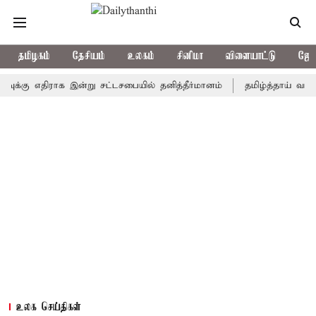
தமிழகம்
தேசியம்
உலகம்
சினிமா
விளையாட்டு
ஜோத
கு எதிராக இன்று சட்டசபையில் தனித்தீர்மானம்
தமிழ்த்தாய் வாழ்த்து தீ
உலக செய்திகள்