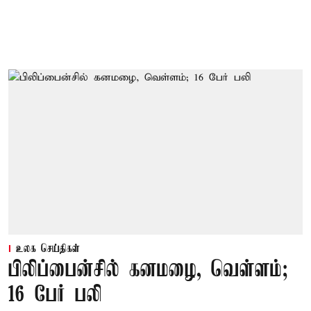
உலக செய்திகள்
பிலிப்பைன்சில் கனமழை, வெள்ளம்;
16 பேர் பலி