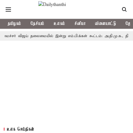
தமிழகம்
தேசியம்
உலகம்
சினிமா
விளையாட்டு
ஜோத
் விஜய் தலைமையில் இன்று எம்.பி.க்கள் கூட்டம்: அ.தி.மு.க., தி.மு.க. உள்ள
உலக செய்திகள்