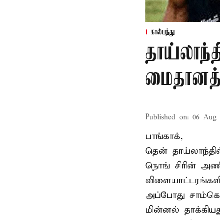
கால்பந்து
தாய்லாந்த
மைதானத்த
Published on
:
06 Aug 
பாங்காக்,
தென் தாய்லாந்தி
நொங் சிரின் அணி
விளையாட்டரங்களி
அப்போது சாம்கொ
மின்னல் தாக்கி