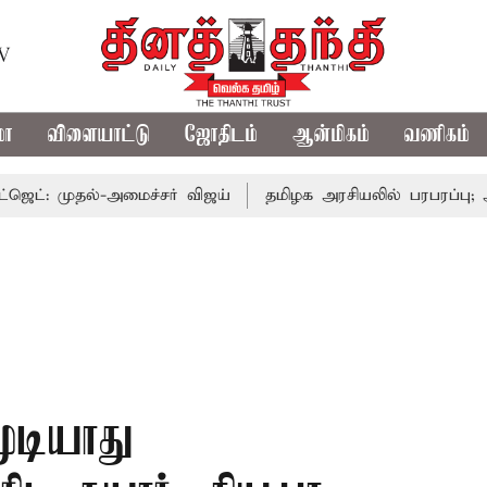
TV
மா
விளையாட்டு
ஜோதிடம்
ஆன்மிகம்
வணிகம்
தல்-அமைச்சர் விஜய்
தமிழக அரசியலில் பரபரப்பு; அமைச்சர்
ுடியாது