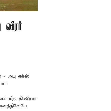
 வீரர்
 - அபு எக்ஸ்
பாப்
் மீது திடீரென
தானத்திலேயே