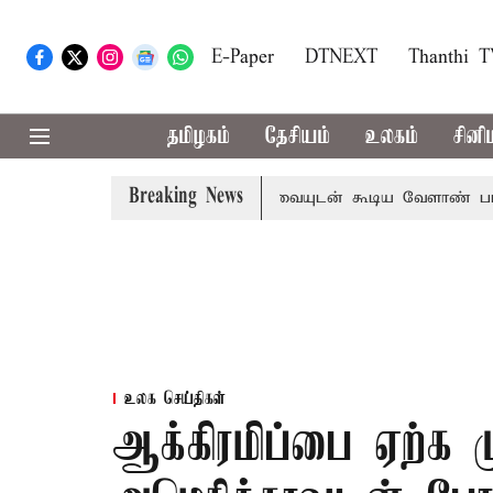
E-Paper
DTNEXT
Thanthi 
தமிழகம்
தேசியம்
உலகம்
சினி
Breaking News
ட்
தொலைநோக்கு பார்வையுடன் கூடிய வேளாண் பட்ஜெட்: மு
உலக செய்திகள்
ஆக்கிரமிப்பை ஏற்க ம