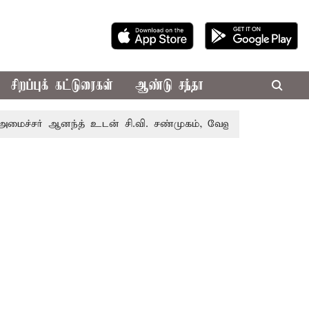
சிறப்புக் கட்டுரைகள்
ஆண்டு சந்தா
 ஆனந்த் உடன் சி.வி. சண்முகம், வேலுமணி சந்திப்பு
மண் வள