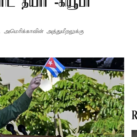
ிட தயார் -கியூபா
 அமெரிக்காவின் அத்துமீறலுக்கு
R