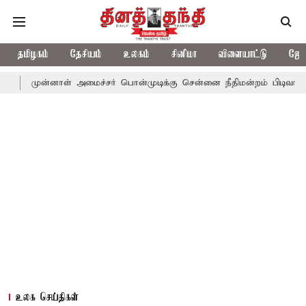
தமிழகம்
தேசியம்
உலகம்
சினிமா
விளையாட்டு
ஜோத
னாள் அமைச்சர் பொன்முடிக்கு சென்னை நீதிமன்றம் பிடிவாராண்ட்
தொ
உலக செய்திகள்