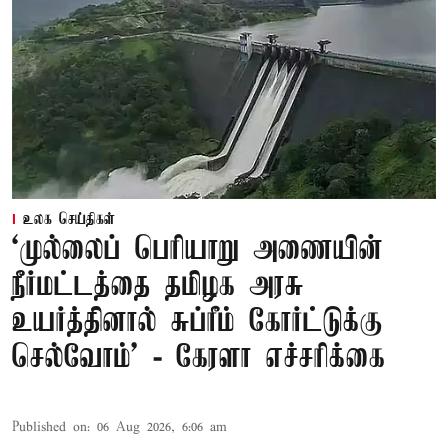
உலக செய்திகள்
‘முல்லைப் பெரியாறு அணையின்
நீர்மட்டத்தை தமிழக அரசு
உயர்த்தினால் சுப்ரீம் கோர்ட்டுக்கு
செல்வோம்' - கேரளா எச்சரிக்கை
Published on
:
06 Aug 2026, 6:06 am