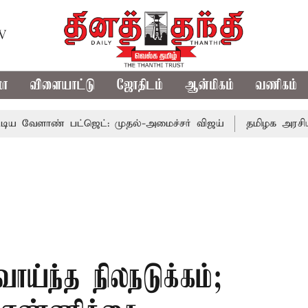
TV
மா
விளையாட்டு
ஜோதிடம்
ஆன்மிகம்
வணிகம்
் பட்ஜெட்: முதல்-அமைச்சர் விஜய்
தமிழக அரசியலில் பரபர
வாய்ந்த நிலநடுக்கம்;