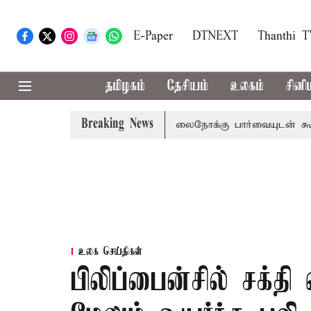
E-Paper
DTNEXT
Thanthi 
தமிழகம்
தேசியம்
உலகம்
சினி
Breaking News
றம் பிடிவாராண்ட்
தொலைநோக்கு பார்வையுடன் கூடிய வேளாண
உலக செய்திகள்
பிலிப்பைன்சில் சக்தி 