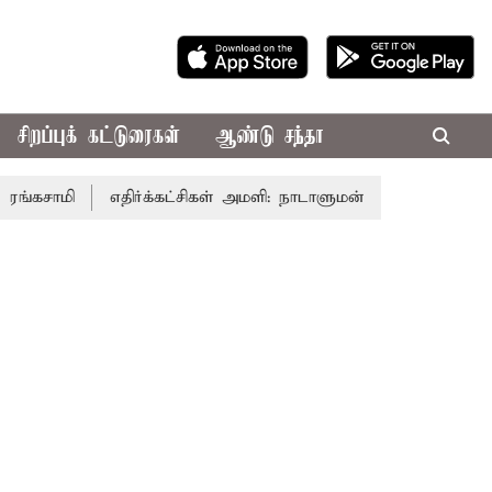
சிறப்புக் கட்டுரைகள்
ஆண்டு சந்தா
மி
எதிர்க்கட்சிகள் அமளி: நாடாளுமன்ற இரு அவைகளும் திங்