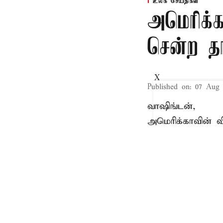
உலக செய்திகள்
அமெரிக்க
சென்ற தா
X
Published on
:
07 Aug 
வாஷிங்டன்,
அமெரிக்காவின் வ
வயது
முதியவர்
ஒர
சம்பவம் அதிர்ச்ச