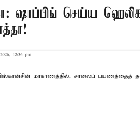
ா: ஷாப்பிங் செய்ய ஹெலிகா
த்தா!
2026, 12:36 pm
ிஸ்கான்சின் மாகாணத்தில், சாலைப் பயணத்தைத் தவி
ுவர் தன் சொந்த ஹெலிகாப்டரில் ஷாப்பிங் செய்ய வந
ியை ஏற்படுத்தியுள்ளது.
Read More