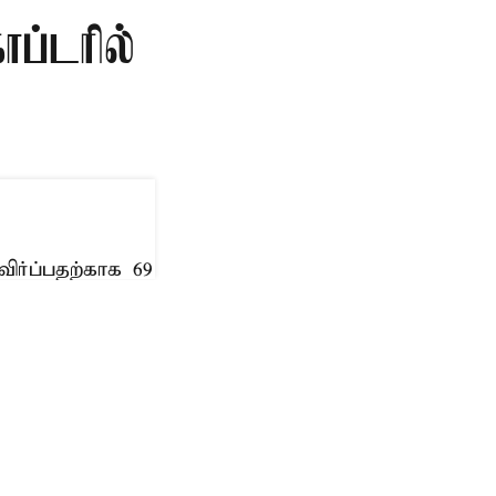
ப்டரில்
ர்ப்பதற்காக 69
்த விசித்திரச்