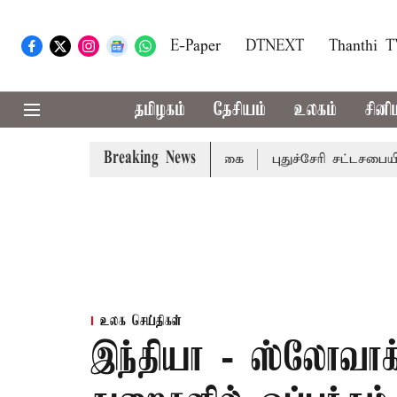
E-Paper
DTNEXT
Thanthi 
தமிழகம்
தேசியம்
உலகம்
சினி
Breaking News
ங்களுக்கு கன மழை எச்சரிக்கை
புதுச்சேரி சட்டசபையில் வரு
உலக செய்திகள்
இந்தியா - ஸ்லோவாக