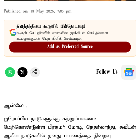
Published on
:
18 May 2026, 7:05 pm
தினத்தந்தியை கூகுளில் பின்தொடரவும்
கூகுள் செய்திகளில் எங்களின் முக்கியச் செய்திகளை
உடனுக்குடன் பெற கிளிக் செய்யவும்.
Add as Preferred Source
Follow Us
ஆஸ்லோ,
ஐரோப்பிய நாடுகளுக்கு சுற்றுப்பயணம்
மேற்கொண்டுள்ள பிரதமர் மோடி, நெதர்லாந்து, சுவீடன்
ஆகிய நாடுகளில் தனது பயணத்தை நிறைவு