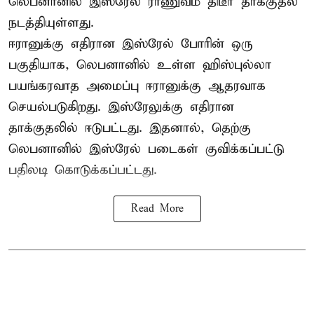
லெபனானில் இஸ்ரேல் ராணுவம் திடீர் தாக்குதல்
நடத்தியுள்ளது.
ஈரானுக்கு எதிரான இஸ்ரேல் போரின் ஒரு
பகுதியாக, லெபனானில் உள்ள ஹிஸ்புல்லா
பயங்கரவாத அமைப்பு ஈரானுக்கு ஆதரவாக
செயல்படுகிறது. இஸ்ரேலுக்கு எதிரான
தாக்குதலில் ஈடுபட்டது. இதனால், தெற்கு
லெபனானில் இஸ்ரேல் படைகள் குவிக்கப்பட்டு
பதிலடி கொடுக்கப்பட்டது.
Read More