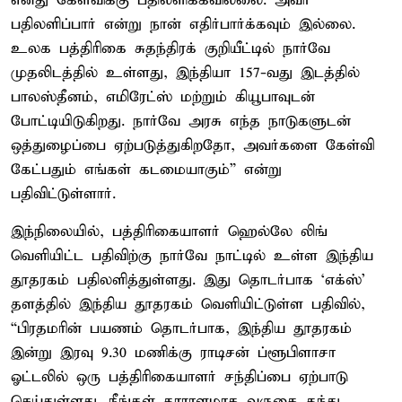
எனது கேள்விக்கு பதிலளிக்கவில்லை. அவர்
பதிலளிப்பார் என்று நான் எதிர்பார்க்கவும் இல்லை.
உலக பத்திரிகை சுதந்திரக் குறியீட்டில் நார்வே
முதலிடத்தில் உள்ளது, இந்தியா 157-வது இடத்தில்
பாலஸ்தீனம், எமிரேட்ஸ் மற்றும் கியூபாவுடன்
போட்டியிடுகிறது. நார்வே அரசு எந்த நாடுகளுடன்
ஒத்துழைப்பை ஏற்படுத்துகிறதோ, அவர்களை கேள்வி
கேட்பதும் எங்கள் கடமையாகும்” என்று
பதிவிட்டுள்ளார்.
இந்நிலையில், பத்திரிகையாளர் ஹெல்லே லிங்
வெளியிட்ட பதிவிற்கு நார்வே நாட்டில் உள்ள இந்திய
தூதரகம் பதிலளித்துள்ளது. இது தொடர்பாக ‘எக்ஸ்’
தளத்தில் இந்திய தூதரகம் வெளியிட்டுள்ள பதிவில்,
“பிரதமரின் பயணம் தொடர்பாக, இந்திய தூதரகம்
இன்று இரவு 9.30 மணிக்கு ராடிசன் ப்ளூபிளாசா
ஓட்டலில் ஒரு பத்திரிகையாளர் சந்திப்பை ஏற்பாடு
செய்துள்ளது. நீங்கள் தாராளமாக வருகை தந்து