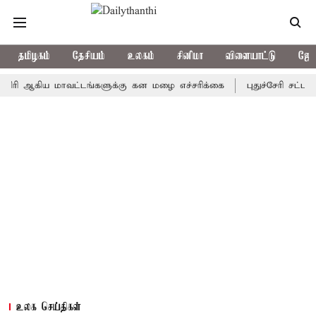
தமிழகம்
தேசியம்
உலகம்
சினிமா
விளையாட்டு
ஜோத
கிய மாவட்டங்களுக்கு கன மழை எச்சரிக்கை
புதுச்சேரி சட்டசபையில்
உலக செய்திகள்