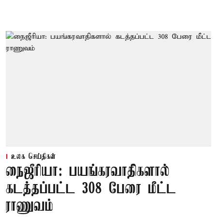
உலக செய்திகள்
நைஜீரியா: பயங்கரவாதிகளால்
கடத்தப்பட்ட 308 பேரை மீட்ட
ராணுவம்